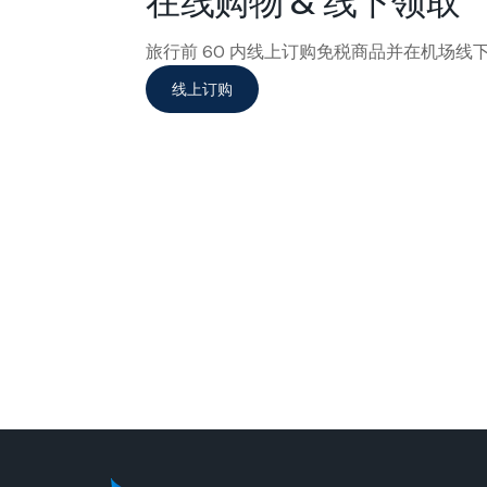
在线购物 & 线下领取
前往布里斯班机场国际航站楼 4 楼，体验
旅行前 60 内线上订购免税商品并在机场线
线上订购
立即预订 Escape Lounge
旅行，可以在出
外币，以确保获
立即订购
旅行，可以在出
外币，以确保获
立即订购