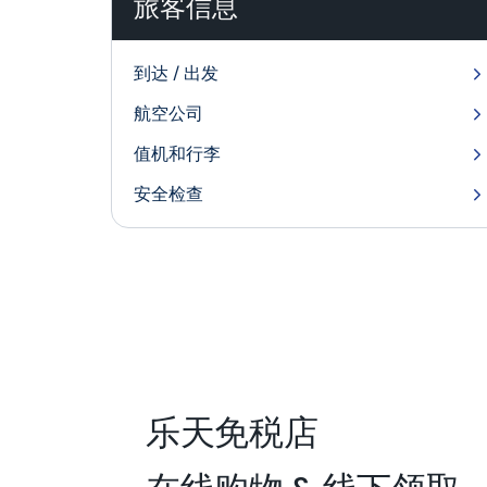
旅客信息
到达 / 出发
航空公司
值机和行李
安全检查
外币？在线订购，锁定您的最优
乐天免税店
行，可以在出行前在线订购外币，以确保获得最佳汇率。立即订
计划出国旅行？立即预订 
Lounges 贵宾休息室