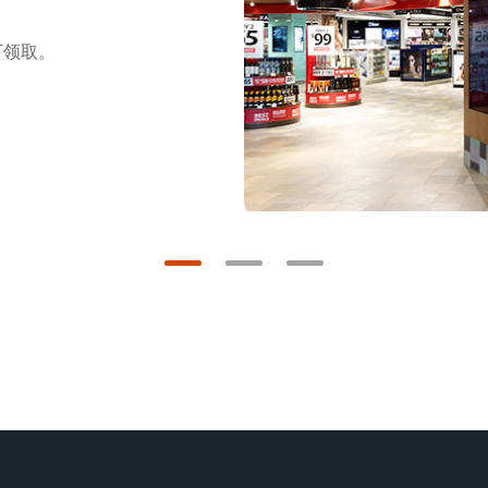
最新的按次付费贵宾休息室。
下领取。
134