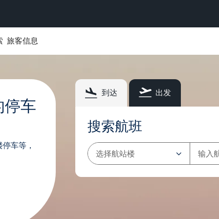
索
旅客信息
到达
出发
的停车
搜索航班
楼停车等，
航
Flight
站
Search
楼