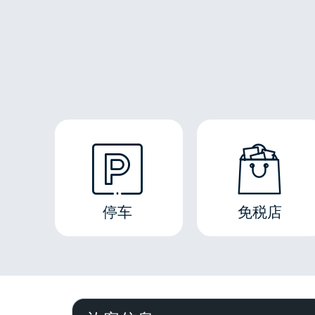
停车
免税店