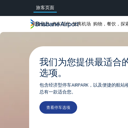
Skip
旅客页面
to
main
navigation
航班信息
停车信息
抵离机场
购物，餐饮，探
我们为您提供最适合
选项。
包含经济型停车AIRPARK，以及便捷的航站
总有一款适合您。
查看停车选项